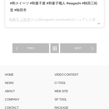
#和スイーツ #和菓子屋 #和菓子職人 #wagashi #秋田三松
堂 #秋田市
和菓子 三松堂
さん(@wagashi.sanshodo)がシェアした投稿 –
20
制作実績
PREV
NEXT
HOME
VIDEO CONTENT
NEWS
CI TOOL
ABOUT
WEB SITE
COMPANY
SP TOOL
CONTACT
PACKAGE