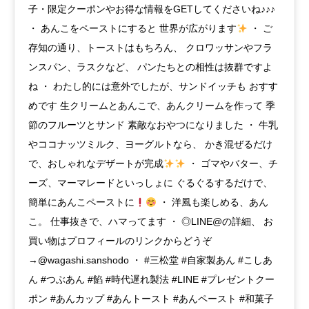
子・限定クーポンやお得な情報をGETしてくださいね♪♪♪
・ あんこをペーストにすると 世界が広がります
・ ご
存知の通り、トーストはもちろん、 クロワッサンやフラ
ンスパン、ラスクなど、 パンたちとの相性は抜群ですよ
ね ・ わたし的には意外でしたが、サンドイッチも おすす
めです 生クリームとあんこで、あんクリームを作って 季
節のフルーツとサンド 素敵なおやつになりました ・ 牛乳
やココナッツミルク、ヨーグルトなら、 かき混ぜるだけ
で、おしゃれなデザートが完成
・ ゴマやバター、チ
ーズ、マーマレードといっしょに ぐるぐるするだけで、
簡単にあんこペーストに
・ 洋風も楽しめる、あん
こ。 仕事抜きで、ハマってます ・ ◎LINE@の詳細、 お
買い物はプロフィールのリンクからどうぞ
→@wagashi.sanshodo ・ #三松堂 #自家製あん #こしあ
ん #つぶあん #餡 #時代遅れ製法 #LINE #プレゼントクー
ポン #あんカップ #あんトースト #あんペースト #和菓子